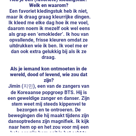
Welk en waarom?
Een favoriet kledingstuk heb ik niet,
maar ik draag graag kleurrijke dingen.
Ik kleed me elke dag hoe ik me voel,
daarom noem ik mezelf ook wel eens
als grap een ‘emokleder’. Ik hou van
opvallende, frisse kleuren omdat ze
uitdrukken wie ik ben. Ik voel me er
dan ook extra gelukkig bij als ik ze
draag.
Als je iemand kon ontmoeten in de
wereld, dood of levend, wie zou dat
zijn?
Jimin (지민), een van de zangers van
de Koreaanse popgroep BTS. Hij is
een geweldige zanger en danser. Zijn
stem weet mij steeds kippenvel te
bezorgen en te ontroeren. De
bewegingen die hij maakt tijdens zijn
dansoptredens zijn magnifiek. Ik kijk
naar hem op en het zou voor mij een
hele eer zijn hem ooit in het echt te