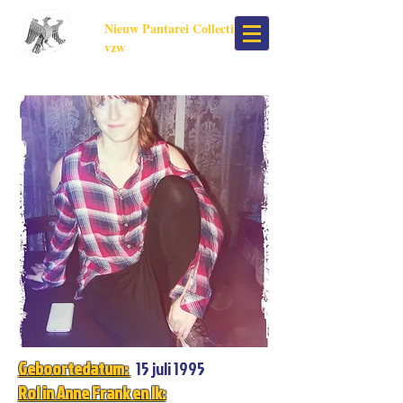
Nieuw Pantarei Collectief
vzw
Geboortedatum:
15 juli 1995
Rol in Anne Frank en Ik: